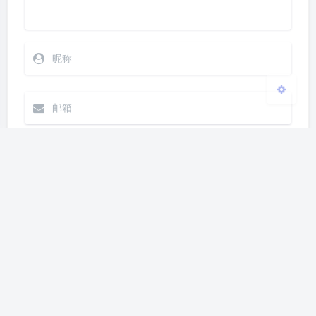
关闭
日落
暗化
灰度
发送
Markdown
|´・ω・)ノ
ヾ(≧∇≦*)ゝ
(☆ω☆)
（╯‵□′）╯︵┴─┴
￣﹃￣
(/ω＼)