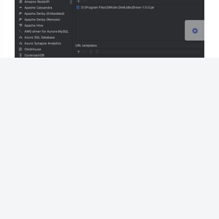
然后点击下方的Create DataSoure进入添加数据源页
面
输入URL和密码即可，此处我这儿的URL是
jdbc:dm6://192.168.31.126:12345，用户名和密码默认
为SYSDBA/SYSDBA,然后Test Connection进行测试，
如下图所示，完美解决。