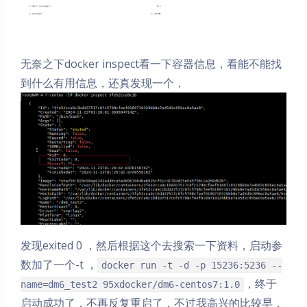
无奈之下docker inspect看一下容器信息，看能不能找
到什么有用信息，还真发现一个，
发现exited 0 ，然后根据这个去搜索一下资料，启动参
数加了一个-t ，
docker run -t -d -p 15236:5236 --
，终于
name=dm6_test2 95xdocker/dm6-centos7:1.0
启动成功了，不再反复重启了，不过我高兴的比较早，