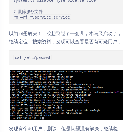
systemctl disable myservice.service

# 删除服务文件

以为问题解决了，没想到过了一会儿，木马又启动了，
继续定位，搜索资料，发现可以查看是否有可疑用户，
cat /etc/passwd
夜间模式
Sans Serif
Serif
发现有个dd用户，删除，但是问题没有解决，继续检
浅阴影
深阴影