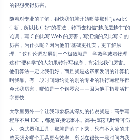
的很想变得厉害。
随着对专业的了解，很快我们就开始嘲笑那种“Java 比
C 新，所以比 C 好”的看法，转而去相信“越底层越牛”的
论调，写 C 的比写 Web 的厉害，写汇编的又比写 C 的
厉害，为什么呢？因为他们“基础更扎实，更了解原
理。” 这种论调发展到一个极致就是：学数学或者物理
这种“硬科学”的人如果转行写程序，肯定比我们厉害。
他们算法一定比我们好，而且就是这帮家发明的计算机
啊我靠。有一段时间隐约觉的别的专业的转行写程序都
会比我厉害，哪怕是一个钢琴家——因为他手指灵活打
字更快。
大学里另外一个让我印象极其深刻的传说就是：高手写
程序不用 IDE ，都是直接记事本。高手摘花飞叶皆可伤
人，谈武器和工具，那就是落了下乘，只有不入流的才
整天研究哪个工具更有效率。所以在很长一段时间内我