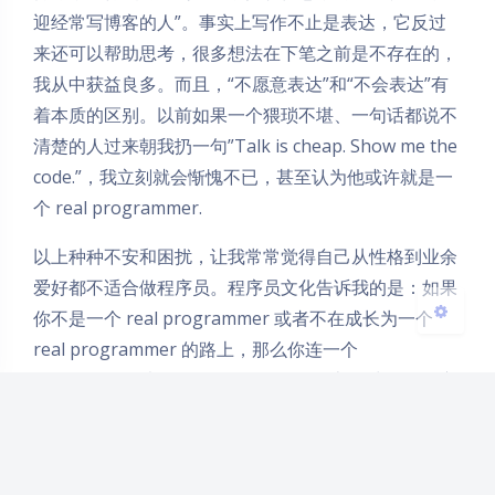
迎经常写博客的人”。事实上写作不止是表达，它反过
夜间模式
来还可以帮助思考，很多想法在下笔之前是不存在的，
我从中获益良多。而且，“不愿意表达”和“不会表达”有
Sans Serif
Serif
着本质的区别。以前如果一个猥琐不堪、一句话都说不
清楚的人过来朝我扔一句”Talk is cheap. Show me the
浅阴影
深阴影
code.”，我立刻就会惭愧不已，甚至认为他或许就是一
个 real programmer.
关闭
日落
暗化
灰度
以上种种不安和困扰，让我常常觉得自己从性格到业余
爱好都不适合做程序员。程序员文化告诉我的是：如果
你不是一个 real programmer 或者不在成长为一个
real programmer 的路上，那么你连一个
programmer 都不是。Hacker News 上针对 Jacob 演
讲的讨论中，
panjaro
说了他自己的经历：
I’m an example how this myth can destroy you. I
was programming for 6 years in normal projects