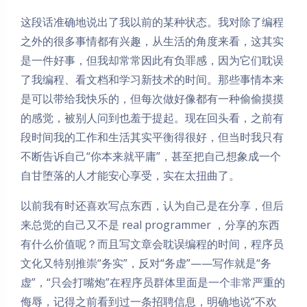
这段话准确地说出了我以前的某种状态。我对除了编程
之外的很多事情都有兴趣，从生活的角度来看，这其实
是一件好事，但我却常常因此有负罪感，因为它们耽误
了我编程、看文档和学习新技术的时间。那些事情本来
是可以带给我快乐的，但每次做好像都有一种偷偷摸摸
的感觉，被别人问到也羞于提起。现在回头看，之前有
段时间我的工作和生活其实平衡得很好，但当时我只有
不断告诉自己“你本来就平庸”，甚至把自己想象成一个
自甘堕落的人才能安心享受，实在太扭曲了。
以前我有时还喜欢写点东西，认为自己是在分享，但后
来总觉的自己又不是 real programmer ，分享的东西
有什么价值呢？而且写文章会耽误编程的时间，程序员
文化又特别推崇“务实”，反对“务虚”——写作就是“务
虚”，“只会打嘴炮”在程序员群体里面是一个非常严重的
侮辱，记得之前看到过一条招聘信息，明确地说“不欢