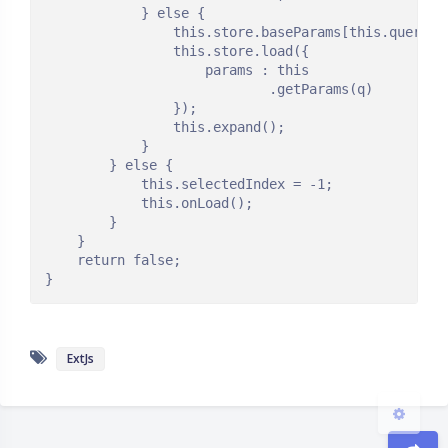
            } else {

                this.store.baseParams[this.queryPar
                this.store.load({

                    params : this

                            .getParams(q)

                });

                this.expand();

            }

        } else {

夜间模式
            this.selectedIndex = -1;

            this.onLoad();

        }

Sans Serif
Serif
    }

    return false;

浅阴影
深阴影
关闭
日落
暗化
灰度
ExtJs