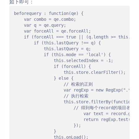
如下即可：
beforequery : function(qe) {

    var combo = qe.combo;

    var q = qe.query;

    var forceAll = qe.forceAll;

    if (forceAll === true || (q.length >= this.minC
        if (this.lastQuery !== q) {

            this.lastQuery = q;

            if (this.mode == 'local') {

                this.selectedIndex = -1;

                if (forceAll) {

                    this.store.clearFilter();

                } else {

                    // 检索的正则

                    var regExp = new RegExp(".*" + 
                    // 执行检索

                    this.store.filterBy(function(re
                        // 得到每个record的项目名称值
                            var text = record.get(c
                            return regExp.test(text
                        });

                }

                this.onLoad();
