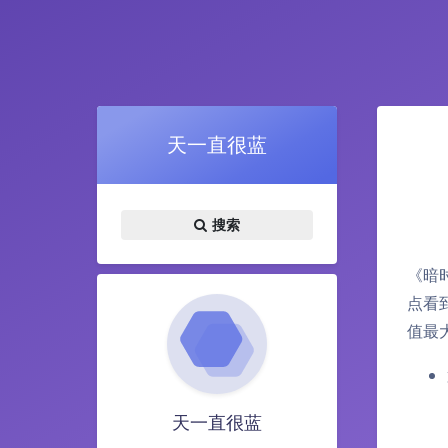
天一直很蓝
搜索
《暗
点看
值最
天一直很蓝